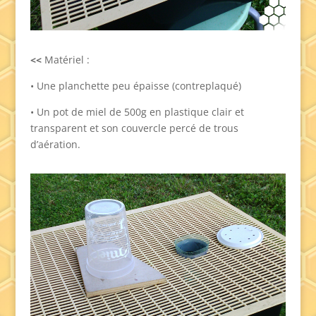
<<
Matériel :
• Une planchette peu épaisse (contreplaqué)
• Un pot de miel de 500g en plastique clair et
transparent et son couvercle percé de trous
d’aération.