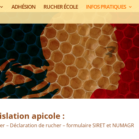
ADHÉSION
RUCHER ÉCOLE
INFOS PRATIQUES
islation apicole :
her – Déclaration de rucher – formulaire SIRET et NUMAGR