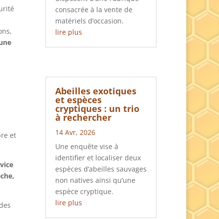
urité
consacrée à la vente de
matériels d’occasion.
ons,
lire plus
cune
e
Abeilles exotiques
et espèces
cryptiques : un trio
à rechercher
14 Avr, 2026
re et
Une enquête vise à
identifier et localiser deux
vice
espèces d’abeilles sauvages
êche,
non natives ainsi qu’une
espèce cryptique.
lire plus
 des